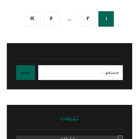
۶
…
۲
۱
جستجو
تبلیغات